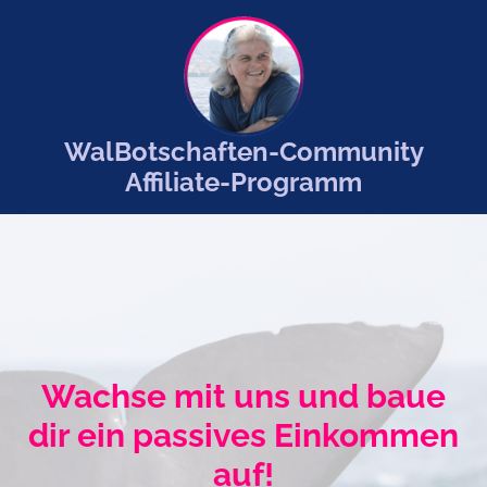
WalBotschaften-Community
Affiliate-Programm
Wachse mit uns und baue
dir ein passives Einkommen
auf!